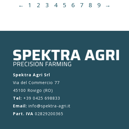
←
1
2
3
4
5
6
7
8
9
→
Spektra Agri Srl
Via del Commercio 77
45100 Rovigo (RO)
Tel:
+39 0425 698833
Email:
info@spektra-agri.it
Part. IVA
02829200365