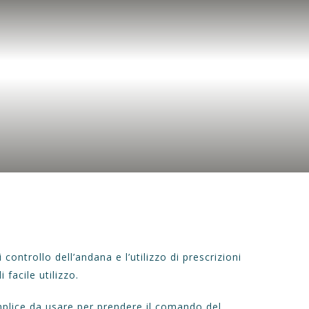
OTTI
SERVIZI
CONTATTI
ACCEDI
€0,00
 controllo dell’andana e l’utilizzo di prescrizioni
i facile utilizzo.
plice da usare per prendere il comando del