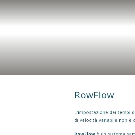
HOME
AZIENDA
APPLICAZIONI
PROD
RowFlow
L’impostazio
ne dei tempi di
di velocità variabile non è d
RowFlow
è un sistema sem