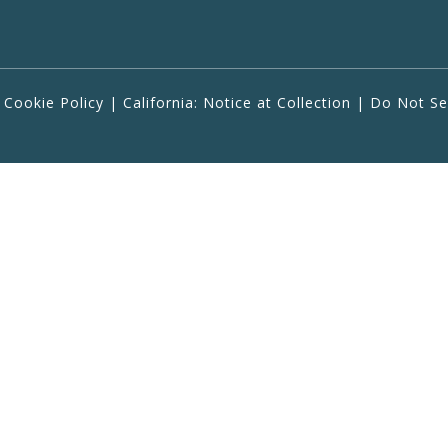
|
Cookie Policy
|
California: Notice at Collection
|
Do Not Se