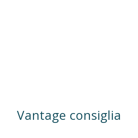
MASSIMA RESA?
I NOSTRI ESPERTI
IN AGRONOMIA
AL SERVIZIO
DELLA TUA
TERRA!
SCOPRI DI PI
Ù
Vantage consiglia