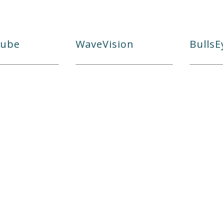
Tube
WaveVision
BullsE