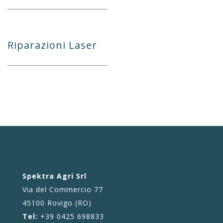
Riparazioni Laser
Spektra Agri Srl
Via del Commercio 77
45100 Rovigo (RO)
Tel:
+39 0425 698833