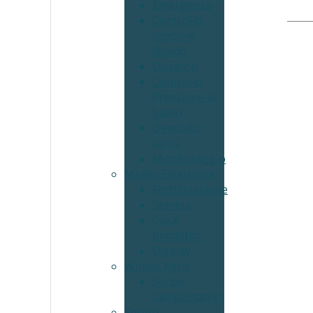
Emergenza
Controllo
concime
liquido
Dosatori
Controllo
Pressione al
Suolo
Deposito
seme
Monitoraggio
Muller Elektronik
Fertilizzazione
Semina
Cura
prodotto
Display
Wintex Agro
Sonde
campionatrici
Servizi