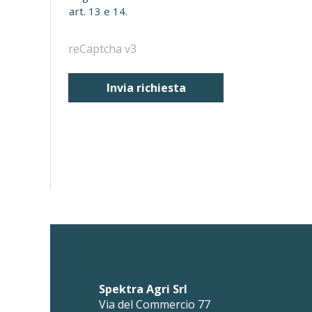
art. 13 e 14.
reCaptcha v3
Invia richiesta
Spektra Agri Srl
Via del Commercio 77