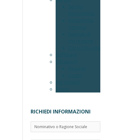
Servizi
Agronomici
Assistenza
Tecnica
Segnali di
correzione
Corsi On-Line
Software
Occasioni
Ricambi
Usato
Agrointelli
Droni
RICHIEDI INFORMAZIONI