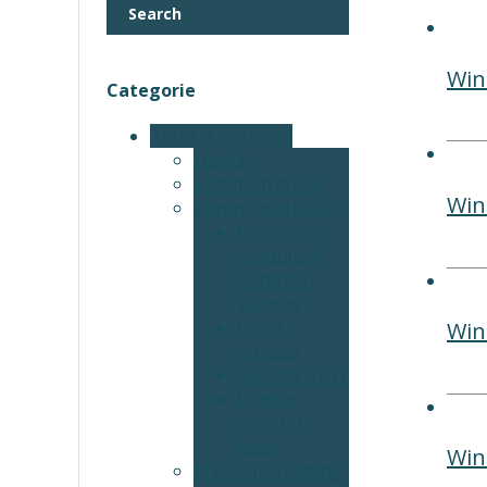
Search
Win
Categorie
Tutte le soluzioni
Display
Sistemi di guida
Win
Controllo attrezzi
Dosaggio
variabile |
Controllo
sezione
Guida
Win
attrezzi
Sensori NDVI
Livelli e
ricevitori
laser
Win
Precision Planting