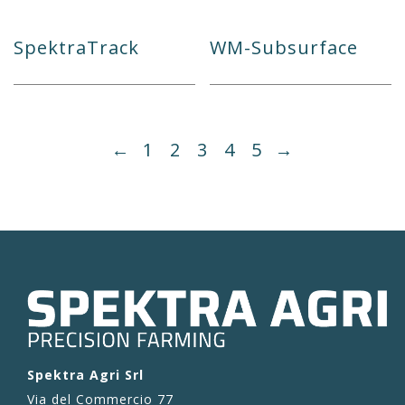
SpektraTrack
WM-Subsurface
←
1
2
3
4
5
→
Spektra Agri Srl
Via del Commercio 77