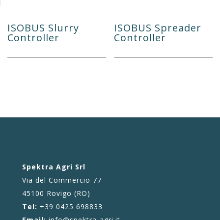
ISOBUS Slurry
ISOBUS Spreader
Controller
Controller
Spektra Agri Srl
Via del Commercio 77
45100 Rovigo (RO)
Tel:
+39 0425 698833
Email:
info@spektra-agri.it