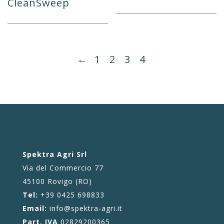
CleanSweep
←
1
2
3
4
Spektra Agri Srl
Via del Commercio 77
45100 Rovigo (RO)
Tel:
+39 0425 698833
Email:
info@spektra-agri.it
Part. IVA
02829200365