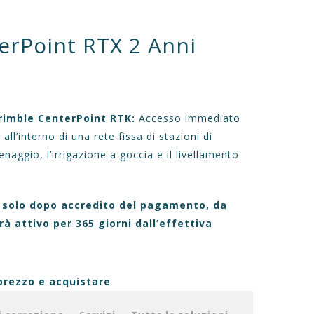
erPoint RTX 2 Anni
OTTI
SERVIZI
CONTATTI
ACCEDI
€0,00
rimble CenterPoint RTK:
Accesso immediato
 all’interno di una rete fissa di stazioni di
renaggio, l’irrigazione a goccia e il livellamento
o solo dopo accredito del pagamento, da
rà attivo per 365 giorni dall’effettiva
 prezzo e acquistare