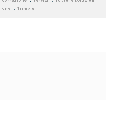
,
,
i correzione
Servizi
Tutte le soluzioni
,
zione
Trimble