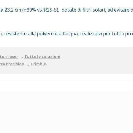
da 23,2 cm (+30% vs. R2S-S), dotate di filtri solari, ad evitar
resistente alla polvere e all’acqua, realizzata per tutti i pro
,
itori laser
Tutte le soluzioni
,
ra Precision
Trimble