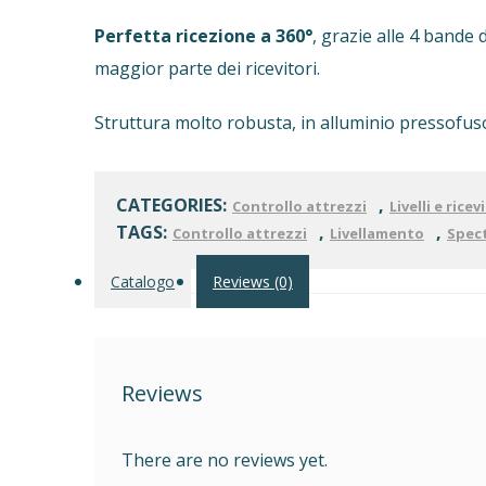
Perfetta ricezione a 360°
, grazie alle 4 bande 
maggior parte dei ricevitori.
Struttura molto robusta, in alluminio pressofuso, 
CATEGORIES:
,
Controllo attrezzi
Livelli e ricev
TAGS:
,
,
Controllo attrezzi
Livellamento
Spect
Catalogo
Reviews (0)
Reviews
There are no reviews yet.