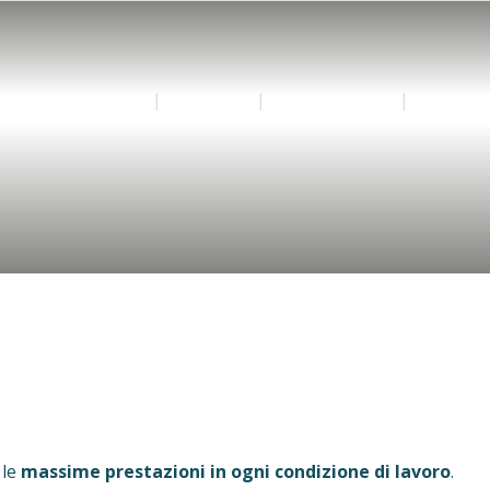
HOME
AZIENDA
APPLICAZIONI
PRODOT
 le
massime prestazioni in ogni condizione di lavoro
.