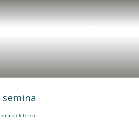
OTTI
SERVIZI
CONTATTI
ACCEDI
€0,00
r semina
emina elettrico