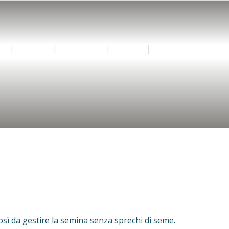
I
SERVIZI
CONTATTI
ACCEDI
€0,00
sì da gestire la semina senza sprechi di seme.