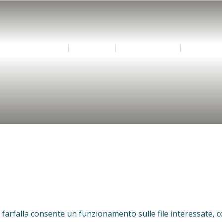
HOME
AZIENDA
APPLICAZIONI
PRODOTT
arfalla consente un funzionamento sulle file interessate, co