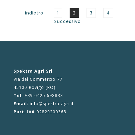
Paginazione
degli
Pagina
PAGINA
Pagina
Pagina
Indietro
1
2
3
4
articoli
Successivo
Spektra Agri Srl
Via del Commercio 77
45100 Rovigo (RO)
Tel:
+39 0425 698833
Email:
info@spektra-agri.it
Part. IVA
02829200365