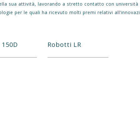
 della sua attività, lavorando a stretto contatto con universit
ologie per le quali ha ricevuto molti premi relativi all’innovaz
i 150D
Robotti LR